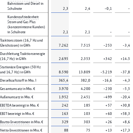
Bahnstrom und Diesel in
Schulnote
2,3
2,4
–0,1
–
Kundenzufriedenheit
Strom und Gas Plus
(konzerninterne Kunden)
in Schulnote
2,1
2,1
–
–
Traktionsstrom (16,7 Hz und
Gleichstrom) in GWh
7.262
7.515
–253
–3,4
Durchleitung Traktionsenergie
(16,7 Hz) in GWh
2.695
2.353
+342
+14.5
Stationäre Energien (50 Hz
und 16,7 Hz) in GWh
8.590
13.809
–5.219
–37,8
Dieselkraftstoff in Mio. l
365,4
382,0
–16,6
–4,3
Gesamtumsatz in Mio. €
3.970
4.200
–230
–5,5
Außenumsatz in Mio. €
1.952
2.451
–499
–20,4
EBITDA
bereinigt in Mio. €
242
185
+57
+30,8
EBIT bereinigt in Mio. €
163
103
+60
+58,3
Brutto-Investitionen
in Mio. €
329
303
+26
+8,6
Netto-Investitionen
in Mio. €
88
75
+13
+17,3