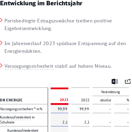
Entwicklung im Berichtsjahr
Preisbedingte Ertragszuwächse treiben positive
Ergebnisentwicklung.
Im Jahresverlauf 2023 spürbare Entspannung auf den
Energiemärkten.
Versorgungssicherheit
stabil auf hohem Niveau.
Mai
Excel
Verände­rung
DB ENERGIE
2023
2022
absolut
%
1)
Versorgungs­sicherheit
in %
99,99
99,99
–
–
Kundenzufriedenheit
in
Schulnote
2,1
2,1
–
–
Kundenzufriedenheit