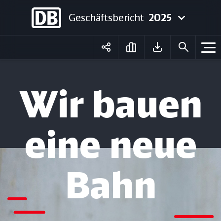
Geschäftsbericht
2025
Deutsch
English
Wir bauen
eine neue
Bahn