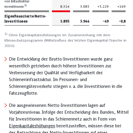
von Infrastruktur­
1)
investitionen
8.314
3.085
+5.229
+169
Eigenfinanzierte Netto-
Investitionen
5.895
5.944
–49
–0,8
1)
Ohne Eigenkapitalzuführungen im Zusammenhang mit dem
Klimaschutzprogramm (Mittelzufluss der letzten Eigenkapital-Tranche in
2024).
Die Entwicklung der Brutto-Investitionen wurde ganz
wesentlich getrieben durch höhere Investitionen zur
Verbesserung der Qualität und Verfügbarkeit der
Schieneninfrastruktur. Im Personen- und
Schienengüterverkehr stiegen v. a. die Investitionen in die
Fahrzeugflotte.
Die ausgewiesenen Netto-Investitionen lagen auf
Vorjahresniveau. Infolge der Entscheidung des Bundes, Mittel
für Investitionen in das Schienennetz auch in Form von
Eigenkapitalerhöhungen
bereitzustellen, müssen diese bei
der Betrachtung der Netto-Investi­tionen auf einer