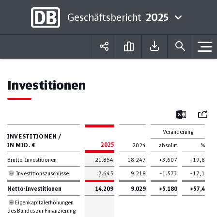
Geschäftsbericht
2025
Deutsch
English
Investitionen
Mail
Excel
Verände­rung
INVESTITIONEN /
IN MIO. €
2025
2024
absolut
%
Brutto-Investitionen
21.854
18.247
+3.607
+19,8
Investitionszuschüsse
7.645
9.218
–1.573
–17,1
Netto-Investitionen
14.209
9.029
+5.180
+57,4
Eigenkapitalerhöhungen
des Bundes zur Finanzierung