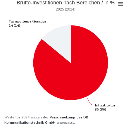
Brutto-Investitionen nach Bereichen / in %
2025 (2024)
Transporteure/Sonstige
Transporteure/Sonstige
14 (14)
14 (14)
Infrastruktur
Infrastruktur
86 (86)
86 (86)
Werte für 2024 wegen der
Verschmelzung der DB
Kommunikationstechnik GmbH
angepasst.