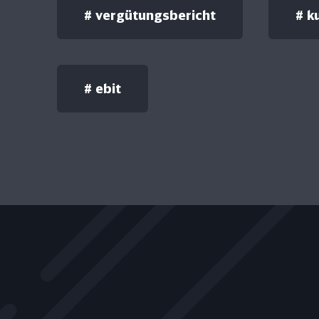
#
vergütungsbericht
#
k
#
ebit