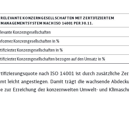
RELEVANTE KONZERNGESELLSCHAFTEN MIT ZERTIFIZIERTEM
MANAGEMENTSYSTEM NACH ISO 14001 PER 30.11.
levante Konzerngesellschaften
Thema aus, und sehen Sie sich unten Ih
onformer Konzerngesellschaften in %
rtifizierter Konzerngesellschaften in %
rtifizierter Konzerngesellschaften bezogen auf den Umsatz in %
Berichtsstandards
DB-Konzern
rtifizierungsquote nach ISO 14001 ist durch zusätzliche Ze
amt leicht angestiegen. Damit trägt die wachsende Abdec
e zur Erreichung der konzernweiten Umwelt- und Klimaschut
Finanzierung
Investitionen
Konzernsicherheit
Kreditratings