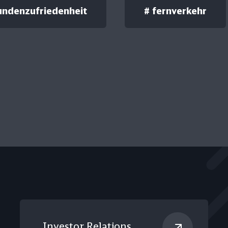
undenzufriedenheit
#
fernverkehr
Investor Relations