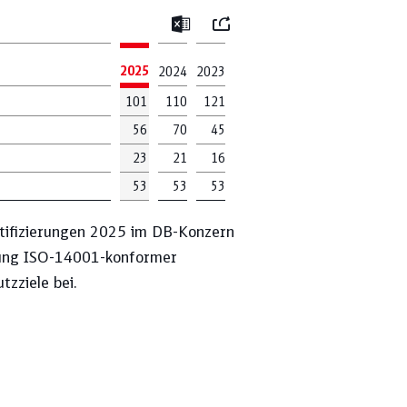
Mail
Excel
2025
2024
2023
101
110
121
re Ergebnisse an
56
70
45
23
21
16
53
53
53
ESG-Ratings
rtifizierungen 2025 im DB-Konzern
kung ISO-14001-konformer
zziele bei.
Kapitalflussrechnung
Mitarbeitendenstruktur