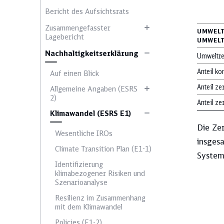
Bericht des Aufsichtsrats
Zusammengefasster
UMWELT
Lagebericht
UMWELT
Nachhaltigkeitserklärung
Umweltre
Wählen Sie ein 
Anteil k
Auf einen Blick
Anteil ze
Allgemeine Angaben (ESRS
2)
Anteil ze
Klimawandel (ESRS E1)
Ausblick
Die Ze
Wesentliche IROs
insges
Climate Transition Plan (E1-1)
System
Ergebnisentwicklung
Identifizierung
klimabezogener Risiken und
Szenarioanalyse
Resilienz im Zusammenhang
Klimaschutz
mit dem Klimawandel
Policies (E1-2)