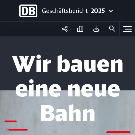
Geschäftsbericht
2025
Deutsch
English
Wir bauen
eine neue
Bahn