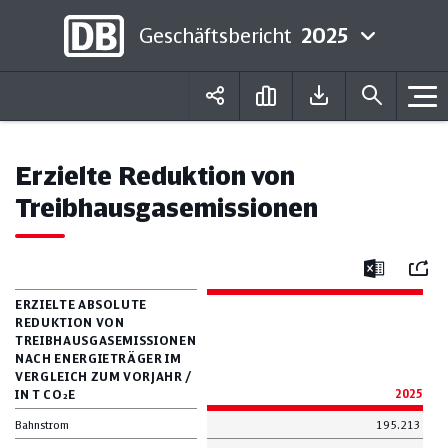
Geschäftsbericht
2025
Deutsch
English
Erzielte Reduktion von
Treibhausgasemissionen
Mail
Excel
ERZIELTE ABSOLUTE
REDUKTION VON
TREIBHAUSGASEMISSIONEN
NACH ENERGIETRÄGER IM
VERGLEICH ZUM VORJAHR /
IN T CO₂E
2025
Bahnstrom
195.213