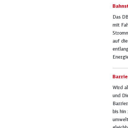
Bahns
Das DB
mit Fa
Stromn
auf di
entlan
Energi
Barrie
Wird a
und Di
Barrier
bis hin
umwelt
gleich