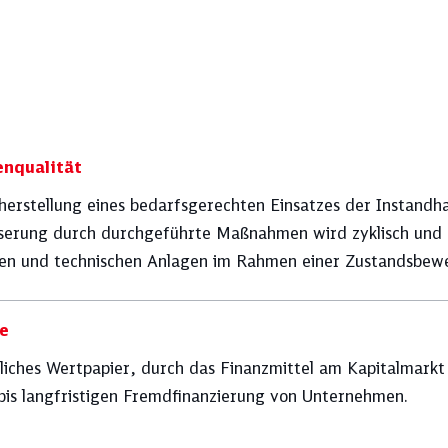
Thema aus, und sehen Sie sich unten Ih
enqualität
cherstellung eines bedarfsgerechten Einsatzes der Instandh
Berichtsstandards
DB-Konzern
serung durch durchgeführte Maßnahmen wird zyklisch und 
hen und technischen Anlagen im Rahmen einer Zustandsbewe
Finanzierung
Investitionen
e
sliches Wertpapier, durch das Finanzmittel am Kapitalmar
-bis langfristigen Fremdfinanzierung von Unternehmen.
Konzernsicherheit
Kreditratings