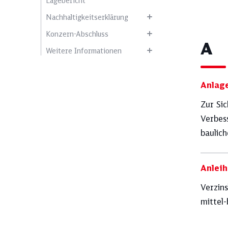
Lagebericht
Nachhaltigkeitserklärung
Konzern-Abschluss
A
Weitere Informationen
Wählen Sie ein 
Anlag
Zur Si
Ausblick
Verbes
baulic
Ergebnisentwicklung
Anleih
Verzin
mittel
Klimaschutz