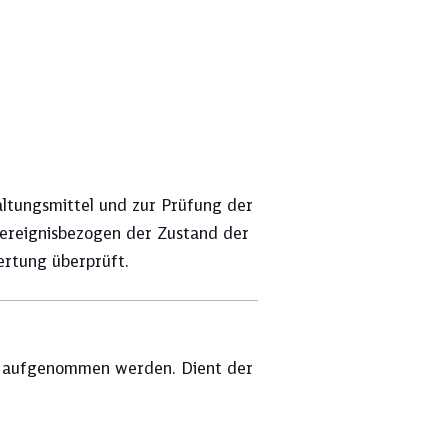
re Ergebnisse an
altungsmittel und zur Prüfung der
ESG-Ratings
ereignisbezogen der Zustand der
rtung überprüft.
Kapitalflussrechnung
kt aufgenommen werden. Dient der
Mitarbeitendenstruktur