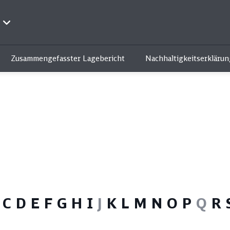
Zusammengefasster Lagebericht
Nachhaltigkeitserklärun
z und kompakt: Unsere Q
Themenfilter:
C
D
E
F
G
H
I
J
K
L
M
N
O
P
Q
R
Qualität
Ökologie