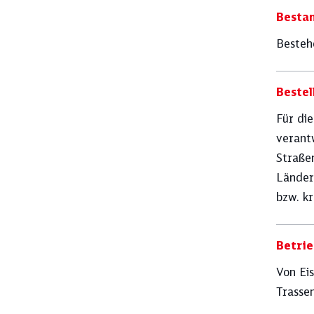
Besta
Besteh
Bestel
Für di
verantw
Straße
Länder
bzw. k
Betrie
Von Ei
Trasse