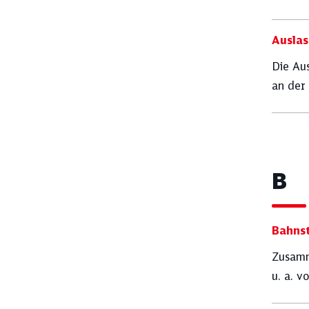
Mitarbeitendenzufriedenheit
Ausla
Die Aus
an der
Umsatz
B
Bahns
Zusamm
u. a. 