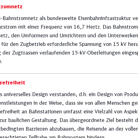
tromnetz
-Bahnstromnetz als bundesweite Eisenbahninfrastruktur ver
hrstrom mit einer Frequenz von 16,7 Hertz. Das Bahnstro
etz, den Umformern und Umrichtern und den Unterwerken, 
e für den Zugbetrieb erforderliche Spannung von 15 kV heru
g der Zugtrassen verlaufenden 15-kV-Oberleitungen eingesp
e.
refreiheit
ls universelles Design verstanden, d.h. ein Design von Pr
enstleistungen in der Weise, dass sie von allen Menschen g
efreiheit an Bahn­­­stationen umfasst eine Vielzahl von Asp
 zur baulichen Gestaltung. Das übergeordnete Ziel besteht da
bedingten Barrieren abzubauen, die Reisende an der volle
berechtigten Teilhabe am Bahnsystem hindern.