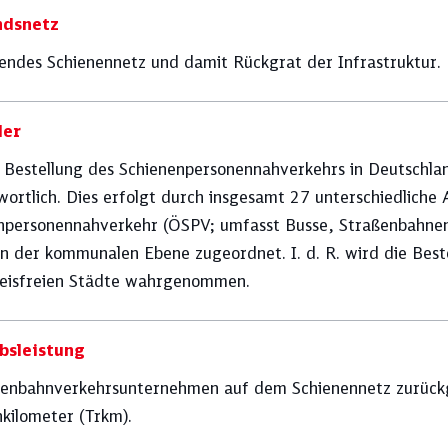
ndsnetz
endes Schienennetz und damit Rückgrat der Infrastruktur.
ler
e Bestellung des Schienenpersonennahverkehrs in Deutschla
ort­lich. Dies erfolgt durch insgesamt 27 unterschiedliche
npersonennahverkehr (ÖSPV; umfasst Busse, Straßenbahnen 
n der kommunalen Ebene zugeordnet. I. d. R. wird die Beste
reisfreien Städte wahrgenommen.
bsleistung
senbahnverkehrsunternehmen auf dem Schienennetz zurückg
nkilometer (Trkm).