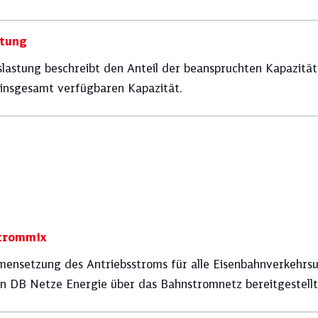
Nachhaltigkeit
Pünktlichkeit
stung
lastung beschreibt den Anteil der beanspruchten Kapazität 
 insgesamt verfügbaren Kapazität.
Vorstand
trommix
ensetzung des Antriebsstroms für alle Eisenbahnverkehrs
von DB Netze Energie über das Bahnstromnetz bereitgestellt