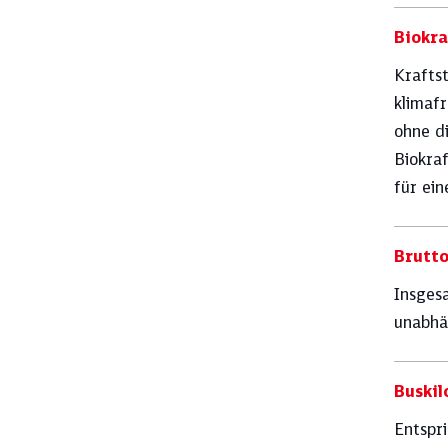
Biokra
Kraftst
klimafr
ohne d
Biokraf
für ein
Brutto
Insges
unabhä
Buskil
Entspr