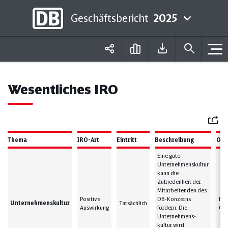
Geschäftsbericht
2025
Deutsch
English
Wesentliches IRO
Mail
Thema
IRO-Art
Eintritt
Beschreibung
Ort
Eine gute
Unternehmenskultur
kann die
Zufriedenheit der
Mitarbeitenden des
Positive
DB-Konzerns
Eig
Unternehmenskultur
Tatsächlich
Auswirkung
fördern. Die
Ges
Unternehmens-
kultur wird