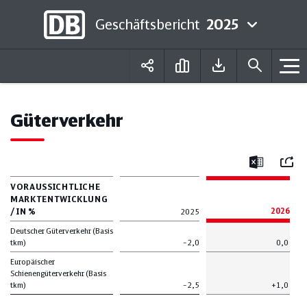
Geschäftsbericht
2025
Deutsch
English
Güterverkehr
Mail
Excel
VORAUSSICHTLICHE
MARKTENTWICKLUNG
/ IN %
2026
2025
Deutscher Güterverkehr (Basis
tkm)
–2,0
0,0
Europäischer
Schienengüterverkehr (Basis
tkm)
–2,5
+1,0