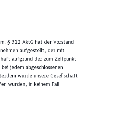
Gem. § 312 AktG hat der Vorstand
re Ergebnisse an
neh­men aufgestellt, der mit
schaft aufgrund der zum Zeitpunkt
e bei jedem abgeschlossenen
ESG-Ratings
ßerdem wurde unsere Gesellschaft
en wurden, in keinem Fall
Kapitalflussrechnung
Mitarbeitendenstruktur