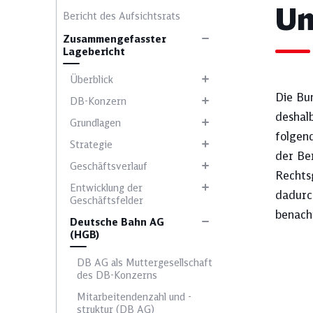
Un
Bericht des Aufsichtsrats
Zusammengefasster
Lagebericht
Überblick
Die Bu
Wählen Sie ein 
DB-Konzern
des­hal
Grundlagen
folgend
Strategie
der Be
Ausblick
Geschäftsverlauf
Rechts
Entwicklung der
dadurc
Geschäftsfelder
benacht
Ergebnisentwicklung
Deutsche Bahn AG
(HGB)
DB AG als Muttergesellschaft
des DB-Konzerns
Klimaschutz
Mitarbeitendenzahl und -
struktur (DB AG)