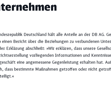
ternehmen
ndesrepublik Deutschland hält alle Anteile an der DB AG. 
Thema aus, und sehen Sie sich unten Ih
b einen Bericht über die Beziehungen zu verbundenen Unter­
er Erklärung abschließt: »Wir erklären, dass unsere Gesell
richtserstellung vorliegenden Informationen und Kenntniss
Berichtsstandards
DB-Konzern
geschäft eine angemessene Gegenleistung erhalten hat. Au
h, dass bestimmte Maßnahmen getroffen oder nicht getroff
eiligt.«
Finanzierung
Investitionen
Konzernsicherheit
Kreditratings