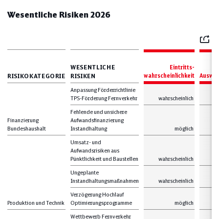
Wesentliche Risiken 2026
Mail
WESENTLICHE
Eintritts-
RISIKOKATEGORIE
RISIKEN
wahrscheinlichkeit
Auswir
Anpassung Förderrichtlinie
TPS-Förderung Fernverkehr
wahrscheinlich
m
Fehlende und unsichere
Finanzierung
Aufwandsfinanzierung
Bundeshaushalt
Instandhaltung
möglich
m
Umsatz- und
Aufwandsrisiken aus
Pünktlichkeit und Baustellen
wahrscheinlich
m
Ungeplante
Instandhaltungsmaßnahmen
wahrscheinlich
ni
Verzögerung Hochlauf
Produktion und Technik
Optimierungsprogramme
möglich
m
Wettbewerb Fernverkehr