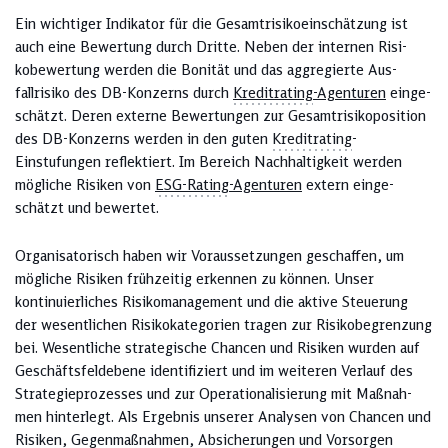
Ein wichtiger Indikator für die Gesamtrisiko­einschätzung ist
auch eine Bewertung durch Dritte. Neben der internen Risi­
kobewertung werden die Bonität und das aggregierte Aus­
fallrisiko des DB-Konzerns durch
Kreditrating
-Agenturen
einge­
schätzt. Deren ex­terne Bewertun­gen zur Gesamtrisiko­position
des DB-Kon­zerns werden in den guten
Kreditrating
-
Einstufungen reflektiert. Im Bereich Nachhaltig­keit werden
mögliche Risiken von
ESG-Rating
-Agenturen
extern einge­
schätzt und bewertet.
Organisatorisch haben wir Voraussetzungen ge­schaf­fen, um
mögliche Risiken frühzeitig erkennen zu können. Un­ser
kontinuierliches Risikomanagement und die aktive Steuerung
der wesentlichen Risikokategorien tragen zur Risi­ko­be­gren­zung
bei. Wesentliche strategi­sche Chancen und Risiken wurden auf
Geschäftsfeld­ebene identifiziert und im weiteren Verlauf des
Strategieprozesses und zur Ope­ra­tio­na­lisierung mit Maßnah­
men hinterlegt. Als Ergebnis unserer Analysen von Chancen und
Risiken, Gegenmaßnah­men, Absicherungen und Vorsorgen