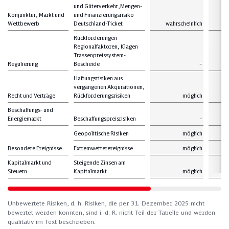
und Güterverkehr,Mengen-
Konjunktur, Markt und
und Finanzierungsrisiko
Wettbewerb
Deutschland-Ticket
wahrscheinlich
m
Rückforderungen
Regionalfaktoren, Klagen
Trassenpreissystem-
Regulierung
Bescheide
–
Haftungsrisiken aus
vergangenen Akquisitionen,
Recht und Verträge
Rückforderungsrisiken
möglich
ni
Beschaffungs- und
Energiemarkt
Beschaffungspreisrisiken
–
Geopolitische Risiken
möglich
ni
Besondere Ereignisse
Extremwetterereignisse
möglich
ni
Kapitalmarkt und
Steigende Zinsen am
Steuern
Kapitalmarkt
möglich
ni
Unbewertete Risiken, d. h. Risiken, die per 31. Dezember 2025 nicht
bewertet werden konnten, sind i. d. R. nicht Teil der Tabelle und werden
qualitativ im Text beschrieben.