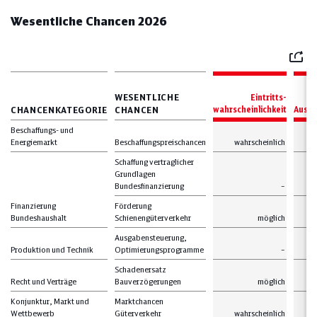
Wesentliche Chancen 2026
Mail
WESENTLICHE
Eintritts-
CHANCENKATEGORIE
CHANCEN
wahrscheinlichkeit
Auswi
Beschaffungs- und
Energiemarkt
Beschaffungspreischancen
wahrscheinlich
n
Schaffung vertraglicher
Grundlagen
Bundesfinanzierung
–
Finanzierung
Förderung
Bundeshaushalt
Schienengüterverkehr
möglich
n
Ausgabensteuerung,
Produktion und Technik
Optimierungsprogramme
–
Schadenersatz
Recht und Verträge
Bauverzögerungen
möglich
n
Konjunktur, Markt und
Marktchancen
Wettbewerb
Güterverkehr
wahrscheinlich
n