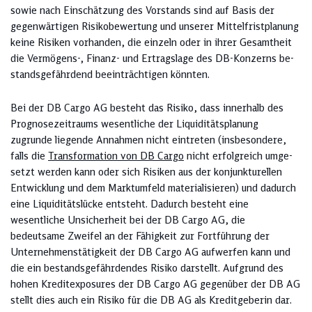
sowie nach Einschät­zung des Vor­stands sind auf Basis der
gegenwär­tigen Risikobe­wer­tung und unserer Mit­telfrist­planung
keine Risiken vorhanden, die einzeln oder in ihrer Gesamtheit
die Ver­mögens-, Finanz- und Ertragslage des DB-Kon­zerns be­
stands­gefährdend beeinträchtigen könnten.
Bei der DB Cargo AG besteht das Risiko, dass innerhalb des
Prognosezeitraums wesentliche der Liquiditätsplanung
zugrunde liegende Annahmen nicht eintreten (insbesondere,
falls die
Transformation von DB Cargo
nicht erfolgreich umge­
setzt werden kann oder sich Risiken aus der konjunkturellen
Entwicklung und dem Marktumfeld materialisieren) und dadurch
eine Liquiditätslücke entsteht. Dadurch besteht eine
wesentliche Unsicherheit bei der DB Cargo AG, die
bedeutsame Zweifel an der Fähigkeit zur Fortführung der
Unternehmenstätigkeit der DB Cargo AG aufwerfen kann und
die ein bestandsgefährdendes Risiko darstellt. Aufgrund des
hohen Kreditexposures der DB Cargo AG gegenüber der DB AG
stellt dies auch ein Risiko für die DB AG als Kreditgeberin dar.