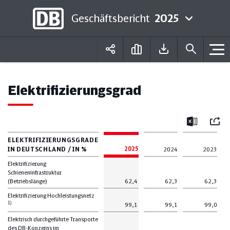
Geschäftsbericht
2025
Deutsch
English
Elektrifizierungsgrad
Mail
Excel
ELEKTRIFIZIERUNGSGRADE
IN DEUTSCHLAND / IN %
2025
2024
2023
Elektrifizierung
Schieneninfrastruktur
(Betriebslänge)
62,4
62,3
62,3
Elektrifizierung Hochleistungsnetz
1)
99,1
99,1
99,0
Elektrisch durchgeführte Transporte
des DB-Konzerns im