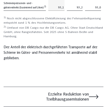
Schienenpersonen- und -
2)
güterverkehr (basierend auf Ltkm)
93,1
93,2
93,0
1)
Noch nicht abgeschlossene Elektrifizierung der Fehmarnbeltquerung
entspricht rund 1 % des Hochleistungsnetzes.
2)
Umfasst von DB Cargo nur die DB Cargo AG. Ohne Start Deutschland
GmbH, ohne Rangierfahrten. Seit 2025 ohne S-Bahnen Berlin und
Hamburg.
Der Anteil der elektrisch durchgeführten Transporte auf der
Schiene im Güter- und Personenverkehr ist annähernd stabil
geblieben.
Erzielte Reduktion von
Treibhausgasemissionen