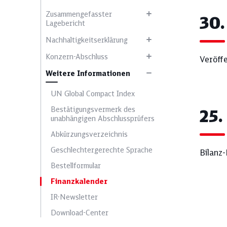
Zusammengefasster
30.
Lagebericht
Nachhaltigkeitserklärung
Konzern-Abschluss
Veröff
Wählen Sie ein 
Weitere Informationen
UN Global Compact Index
Bestätigungsvermerk des
25.
Ausblick
unabhängigen Abschlussprüfers
Abkürzungsverzeichnis
Geschlechtergerechte Sprache
Bilanz
Ergebnisentwicklung
Bestellformular
Finanzkalender
IR-Newsletter
Klimaschutz
Download-Center