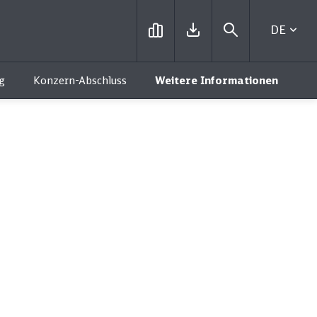
DEUTSC
g
Konzern-Abschluss
Weitere Informationen
uick Reads
Quick Reads
Konzern
Finanzen