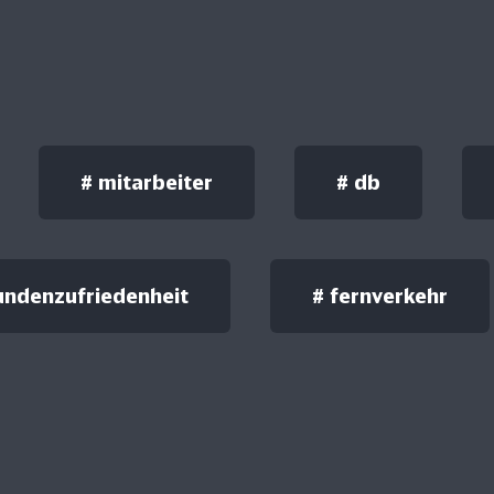
#
mitarbeiter
#
db
undenzufriedenheit
#
fernverkehr