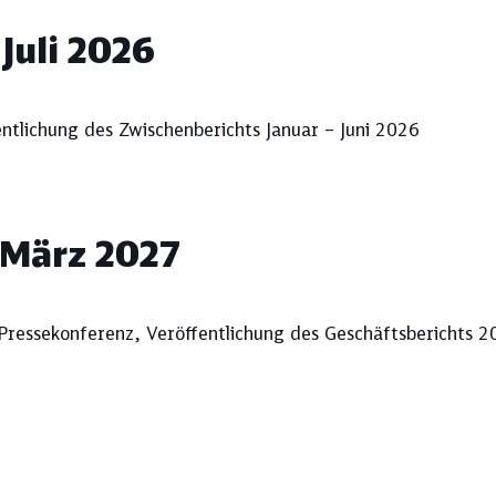
 Juli 2026
entlichung des Zwischenberichts Januar – Juni 2026
Thema aus, und sehen Sie sich unten Ih
 März 2027
Berichtsstandards
DB-Konzern
-Pressekonferenz, Veröffentlichung des Geschäftsberichts 
Finanzierung
Investitionen
Konzernsicherheit
Kreditratings