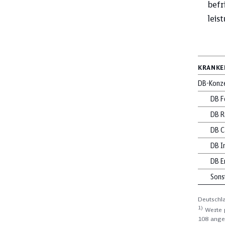
befr
leis
KRANKEN
DB-Konz
DB F
DB R
DB C
DB I
DB E
Sons
Deutschla
1)
Werte 
108 ange