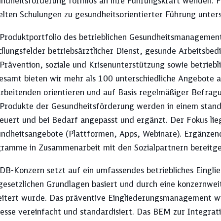
ndheitsförderung formlos an ihre Führungskraft wenden. 
elten Schulungen zu gesundheitsorientierter Führung unters
Produktportfolio des betrieblichen Gesundheitsmanagements
lungsfelder betriebsärztlicher Dienst, gesunde Arbeitsbe
Prävention, soziale und Krisenunterstützung sowie betriebli
esamt bieten wir mehr als 100 unterschiedliche Angebote a
rbeitenden orientieren und auf Basis regelmäßiger Befrag
 Produkte der Gesundheitsförderung werden in einem standa
euert und bei Bedarf angepasst und ergänzt. Der Fokus lie
ndheitsangebote (Plattformen, Apps, Webinare). Ergänzen
ramme in Zusammenarbeit mit den Sozialpartnern bereitges
DB-Konzern setzt auf ein umfassendes betriebliches Eing
gesetzlichen Grundlagen basiert und durch eine konzernweit
itert wurde. Das präventive Eingliederungsmanagement wir
esse vereinfacht und standardisiert. Das BEM zur Integrat