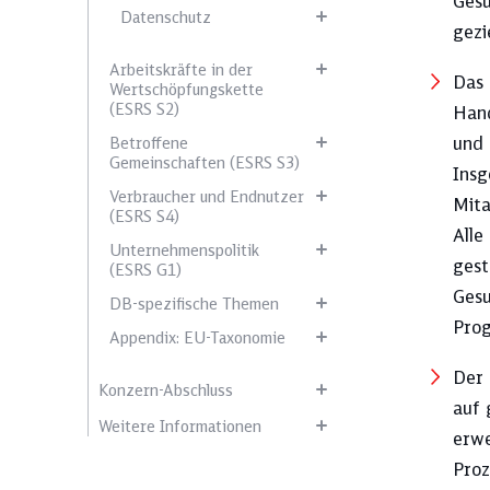
Gesu
Datenschutz
gezi
Arbeitskräfte in der
Das 
Wertschöpfungskette
(ESRS S2)
Hand
und 
Betroffene
Gemeinschaften (ESRS S3)
Insg
Verbraucher und Endnutzer
Mita
(ESRS S4)
Alle
Unternehmenspolitik
gest
(ESRS G1)
Gesu
DB-spezifische Themen
Prog
Appendix: EU-Taxonomie
Der 
Konzern-Abschluss
auf 
Weitere Informationen
erwe
Proz