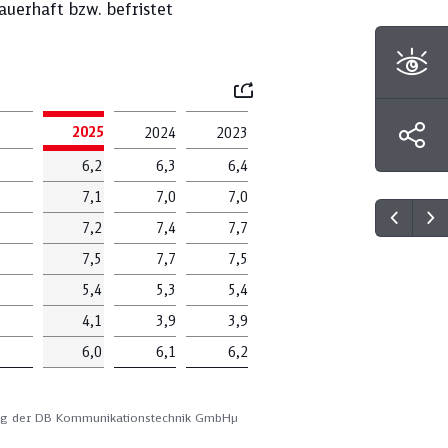
auerhaft bzw. befristet
Mail
2025
2024
2023
6,2
6,3
6,4
7,1
7,0
7,0
7,2
7,4
7,7
7,5
7,7
7,5
5,4
5,3
5,4
4,1
3,9
3,9
6,0
6,1
6,2
ng der DB Kommunikationstechnik GmbHµ