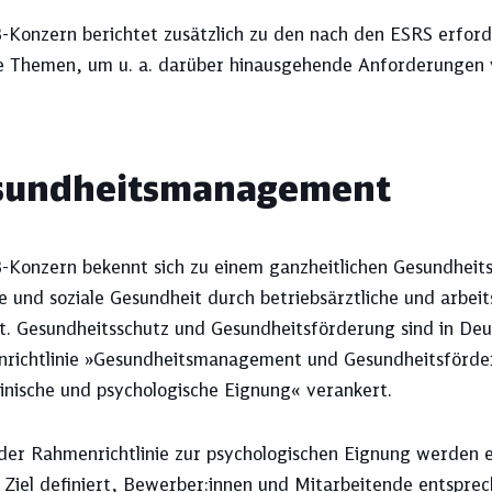
-Konzern berichtet zusätzlich zu den nach den ESRS erfor
e Themen, um u. a. darüber hinausgehende Anforderungen v
Thema aus, und sehen Sie sich unten Ih
sundheitsmanagement
Berichtsstandards
DB-Konzern
-Konzern bekennt sich zu einem ganzheitlichen Gesundheit
e und soziale Gesundheit durch betriebsärztliche und arbei
t. Gesundheitsschutz und Gesundheitsförderung sind in Deut
Finanzierung
Investitionen
richtlinie »Gesundheitsmanagement und Gesundheitsförd
inische und psychologische Eignung« verankert.
Konzernsicherheit
Kreditratings
der Rahmenrichtlinie zur psychologischen Eignung werden
Ziel definiert, Bewerber:innen und Mitarbeitende entsprec