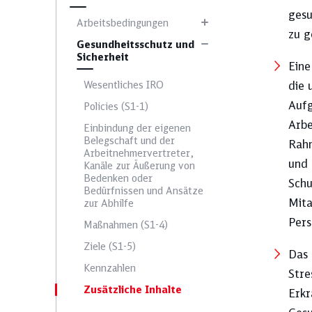
gesu
Arbeitsbedingungen
zu g
Mitarbeitendenzufriedenheit
Gesundheitsschutz und
Sicherheit
Eine
Wesentliches IRO
die 
Umsatz
Aufg
Policies (S1-1)
Arbe
Einbindung der eigenen
Belegschaft und der
Rahm
Arbeitnehmervertreter,
und 
Kanäle zur Äußerung von
Bedenken oder
Schu
Bedürfnissen und Ansätze
Mita
zur Abhilfe
Pers
Maßnahmen (S1-4)
Ziele (S1-5)
Das 
Kennzahlen
Stre
Zusätzliche Inhalte
Erkr