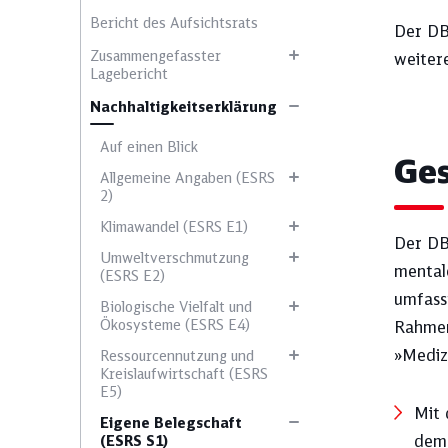
Bericht des Aufsichtsrats
Der DB
Zusammengefasster
weiter
Lagebericht
Nachhaltigkeitserklärung
Wählen Sie ein 
Auf einen Blick
Ge
Allgemeine Angaben (ESRS
2)
Klimawandel (ESRS E1)
Ausblick
Der DB
Umweltverschmutzung
mental
(ESRS E2)
umfass
Biologische Vielfalt und
Ergebnisentwicklung
Ökosysteme (ESRS E4)
Rahmen
»Mediz
Ressourcennutzung und
Kreislaufwirtschaft (ESRS
E5)
Klimaschutz
Mit 
Eigene Belegschaft
dem 
(ESRS S1)