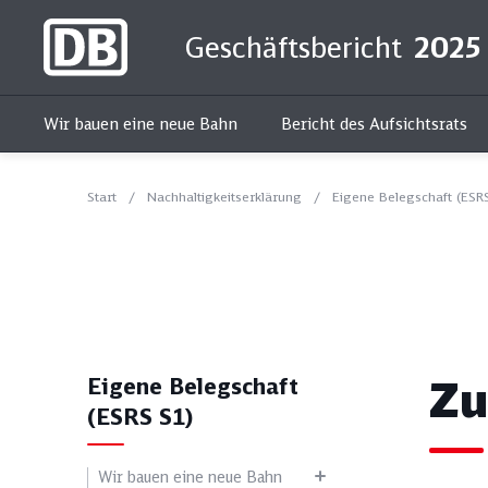
Geschäftsbericht
2025
Wir bauen eine neue Bahn
Bericht des Aufsichtsrats
Start
Nachhaltigkeitserklärung
Eigene Belegschaft (ESR
Kur
Zu
Eigene Belegschaft
(ESRS S1)
Alle Themen
Soziales
Wir bauen eine neue Bahn