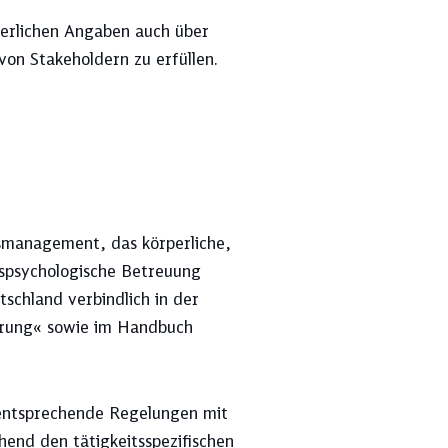
derlichen Angaben auch über
on Stakeholdern zu erfüllen.
re Ergebnisse an
ESG-Ratings
smanagement, das körperliche,
tspsychologische Betreuung
schland verbindlich in der
Kapitalflussrechnung
erung« sowie im Handbuch
Mitarbeitendenstruktur
 entsprechende Regelungen mit
hend den tätigkeitsspezifischen