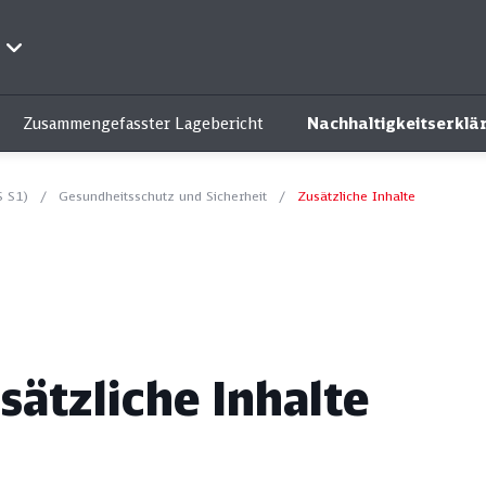
Zusammengefasster Lagebericht
Nachhaltigkeitserklä
S S1)
Gesundheitsschutz und Sicherheit
Zusätzliche Inhalte
z und kompakt: Unsere Q
Themenfilter:
sätzliche Inhalte
Qualität
Ökologie