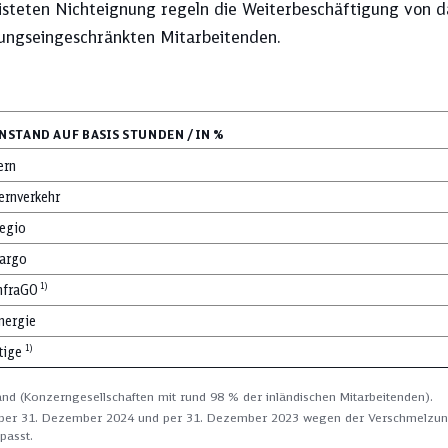
isteten Nichteignung regeln die Weiterbeschäftigung von d
tungseingeschränkten Mitarbeitenden.
STAND AUF BASIS STUNDEN / IN %
ern
ernverkehr
egio
argo
1)
nfraGO
nergie
1)
tige
nd (Konzerngesellschaften mit rund 98 % der inländischen Mitarbeitenden).
per 31. Dezember 2024 und per 31. Dezember 2023 wegen der Verschmelzu
passt.